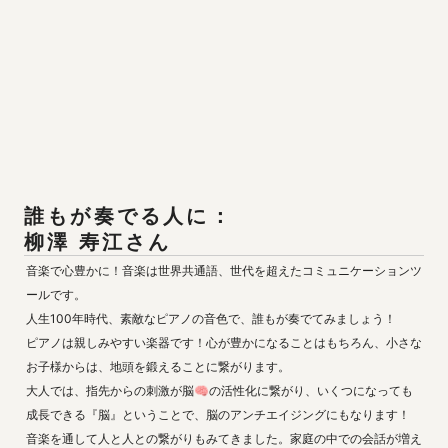
柳澤 寿江
さん
音楽で心豊かに！音楽は世界共通語、世代を超えたコミュニケーションツ
ールです。

人生100年時代、素敵なピアノの音色で、誰もが奏でてみましょう！

ピアノは親しみやすい楽器です！心が豊かになることはもちろん、小さな
お子様からは、地頭を鍛えることに繋がります。

大人では、指先からの刺激が脳🧠の活性化に繋がり、いくつになっても
成長できる『脳』ということで、脳のアンチエイジングにもなります！

音楽を通して人と人との繋がりもみてきました。家庭の中での会話が増え