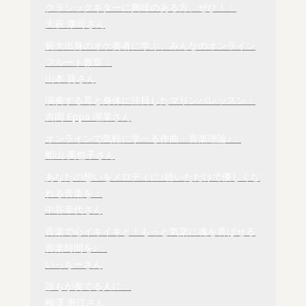
クラシックギターに興味のある方、ぜひ！：

大萩 康司さん
藝大出身のオケ奏者に学ぶ、みんなのオンライン
フルート教室：

山本 葵さん
演奏する耳と身体に注目したマリンバレッスン：

吉岡 Eppa 理菜さん
船山 美也子
さん
あなたの想いをメロディに♪聴いただけで優しくな
れる音楽を：

中谷幸代さん
音楽で心イキイキと！もっと気楽に魂を喜ばせる
音楽時間を♪：

いっちーさん
柳澤 寿江
さん