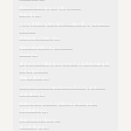
笛のレッスンをもっと楽しく♩：

中村 遥さん
どんな要望にも寄り添う、一緒に楽しむギターレ
田島紘海（TJM）
さん
憧れの曲が弾けるように！：

Tetsuさん
書きかけの下書きありますか？さあ自分の歌を作
貫輪 久美子
さん
永瀬 優子
さん
小原亜希子
さん
音楽で生活に彩りを：

佐々木 美歩さん