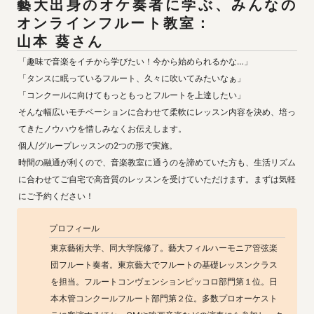
藝大出身のオケ奏者に学ぶ、みんなの
オンラインフルート教室：

山本 葵さん
「趣味で音楽をイチから学びたい！今から始められるかな…」

「タンスに眠っているフルート、久々に吹いてみたいなぁ」

「コンクールに向けてもっともっとフルートを上達したい」

そんな幅広いモチベーションに合わせて柔軟にレッスン内容を決め、培っ
てきたノウハウを惜しみなくお伝えします。

個人/グループレッスンの2つの形で実施。

時間の融通が利くので、音楽教室に通うのを諦めていた方も、生活リズム
に合わせてご自宅で高音質のレッスンを受けていただけます。まずは気軽
にご予約ください！
プロフィール
東京藝術大学、同大学院修了。藝大フィルハーモニア管弦楽
団フルート奏者。東京藝大でフルートの基礎レッスンクラス
を担当。フルートコンヴェンションピッコロ部門第１位。日
本木管コンクールフルート部門第２位。多数プロオーケスト