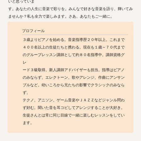
いと思っていま

す。あなたの人生に音楽で彩りを。みんなで好きな音楽を語り、輝いてみ
ませんか？私も全力で楽しみます。さあ、あなたもご一緒に。
プロフィール
３歳よりピアノを始める。音楽指導歴２０年以上。これまで
４００名以上の生徒たちと携わる。現在も１歳～７０代まで
のグループレッスン講師として約８０名指導中。講師資格グ
レ

ード３級取得。新人講師アドバイザーも担当。指導はピアノ
のみならず、エレクトーン、歌やアレンジ、作曲にアンサン
ブルなど。幼いころから兄たちの影響でクラシックのみなら
ず、

テクノ、アニソン、ゲーム音楽やＪＡＺＺなどジャンル問わ
ず好む。聞いた音を耳コピしてアレンジすることが大好き。
生徒さんとは常に同じ目線で一緒に楽しむレッスンをしてい
ます。