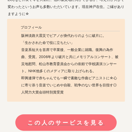
変わったというお声も多数いただいています。現在神戸在住。ご縁があり
ますように☆
プロフィール
阪神淡路大震災でピアノが身代わりのように破片に。

「生かされた命で役に立ちたい」

音楽系短大を首席で卒業後、一般企業に就職。復興の為作
曲、受賞。2006年より破片と共にメモリアルコンサート、被
災地慰問、松山市教育委員会からの依頼で学校講演コンサー
ト。NHK他多くのメディアに取り上げられる。

即興連弾で赤ちゃんでも一瞬で素敵な作曲ピアニストに☆心
に寄り添う音楽でいじめや自殺、戦争のない世界を目指す◎
人間力大賞会頭特別賞受賞
この人のサービスを見る