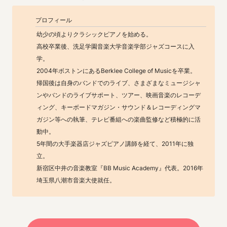
プロフィール
幼少の頃よりクラシックピアノを始める。

高校卒業後、洗足学園音楽大学音楽学部ジャズコースに入
学。

2004年ボストンにあるBerklee College of Musicを卒業。

帰国後は自身のバンドでのライブ、さまざまなミュージシャ
ンやバンドのライブサポート、ツアー、映画音楽のレコーデ
ィング、キーボードマガジン・サウンド＆レコーディングマ
ガジン等への執筆、テレビ番組への楽曲監修など積極的に活
動中。

5年間の大手楽器店ジャズピアノ講師を経て、2011年に独
立。

新宿区中井の音楽教室『BB Music Academy』代表。2016年
埼玉県八潮市音楽大使就任。