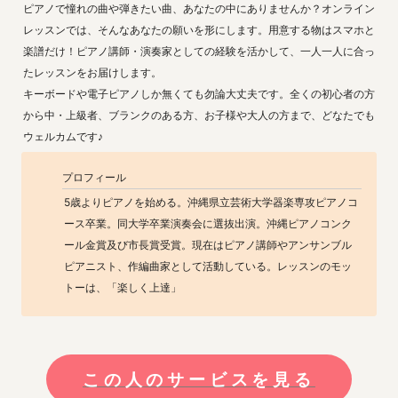
ピアノで憧れの曲や弾きたい曲、あなたの中にありませんか？オンライン
レッスンでは、そんなあなたの願いを形にします。用意する物はスマホと
楽譜だけ！ピアノ講師・演奏家としての経験を活かして、一人一人に合っ
たレッスンをお届けします。

キーボードや電子ピアノしか無くても勿論大丈夫です。全くの初心者の方
から中・上級者、ブランクのある方、お子様や大人の方まで、どなたでも
ウェルカムです♪
プロフィール
5歳よりピアノを始める。沖縄県立芸術大学器楽専攻ピアノコ
ース卒業。同大学卒業演奏会に選抜出演。沖縄ピアノコンク
ール金賞及び市長賞受賞。現在はピアノ講師やアンサンブル
ピアニスト、作編曲家として活動している。レッスンのモッ
トーは、「楽しく上達」
この人のサービスを見る