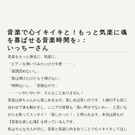
音楽で心イキイキと！もっと気楽に魂
を喜ばせる音楽時間を♪：

いっちーさん
音楽をもっと身近に、気楽に。

「ピアノを弾いてみたいけど今更・・・」

「楽譜読めないし」

「昔は弾けたけどもう弾けない」

「時間ないし」「音痴なので」

・・・いやいやいや、そんなことありません！

音楽は赤ちゃんから楽しめるもの。楽しめば良いのです。１歳の子も音に
合わせて体を動かすし、シニアの皆様も「高い声がでないわ～」と言いな
がらも歌ってスッキリ！「楽しかった！」と帰られます。本当は誰もが
【音楽を楽しむ魂】を持っているんです。

私はそんな大人の方に、音楽と気楽に向き合うことで心イキイキしてほし