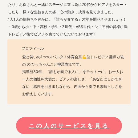
たり、お孫さんと一緒にステージに立つ為に70代からピアノをスタート
したり、様々な生徒さんの姿、心の動き，成長も見てきました。

1人1人の気持ちを豊かに、『誰もが奏でる』才能を開花させましょう！

・3歳から小・中・高校・学生・Z世代・ABS世代・シニア層の皆様に脳
トレピアノ術でピアノを奏でていただいております！
プロフィール
愛と笑いの1mmスパルタ！体育会系💪脳トレピアノ講師 ぴあ
の の ひっちゃんこと柳澤寿江です。

指導歴30年、『誰もが奏でる人に』をモットーに、お一人お
一人の個性を大切に、ピアノの楽しさ、「あなたにしかでき
ない」感性を引き出しながら、内面から奏でる素晴らしさを
お伝えしています。
この人のサービスを見る