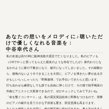
あなたの想いをメロディに♪聴いただ
けで優しくなれる音楽を：

中谷幸代さん
私の友達は高1の時に阪神淡路大震災で亡くなりました。私のピアノも
（小6でやっと買ってもらえた親友のような存在でしたが）身代わりにな
るかのように家の下敷きになり、破片になってしまいました。その経験か
ら、後悔のないよう今できることを大切に、ピアノを弾きたい夢がある方
がもしいらっしゃったら「即興連弾」でお手伝いできたらと思います。

打ち合わせも練習なしでも誰でも自由に弾くだけで、その場で拍手喝采の
作曲ピアニストに大変身できるので、ぜひチェックしてみて下さいね。

「命を繋ぐコンサート」は、私の震災実話絵本に即興をつけるので、実際
のピアノの破片を見て小さな子供達も驚き、防災意識も高まります。

みんなと仲良く今を大切に、他の被災地に何ができるか、考え方が大きく