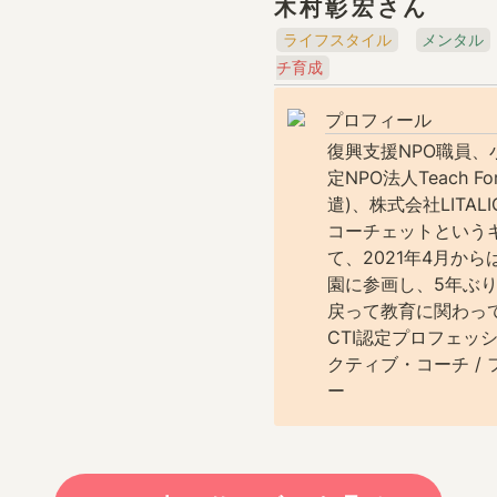
木村彰宏さん
ライフスタイル
メンタル
チ育成
プロフィール
復興支援NPO職員、
定NPO法人Teach Fo
遣)、株式会社LITAL
コーチェットという
て、2021年4月か
園に参画し、5年ぶ
戻って教育に関わっ
CTI認定プロフェッ
クティブ・コーチ /
ー