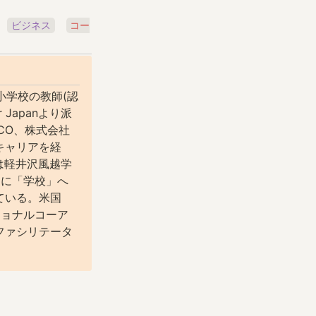
ビジネス
コー
小学校の教師(認
r Japanより派
ICO、株式会社
キャリアを経
らは軽井沢風越学
りに「学校」へ
ている。米国
ショナルコーア
 ファシリテータ