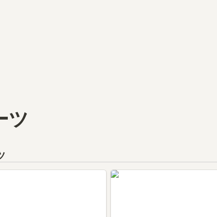
ーツ
ツ
今田圭太さん