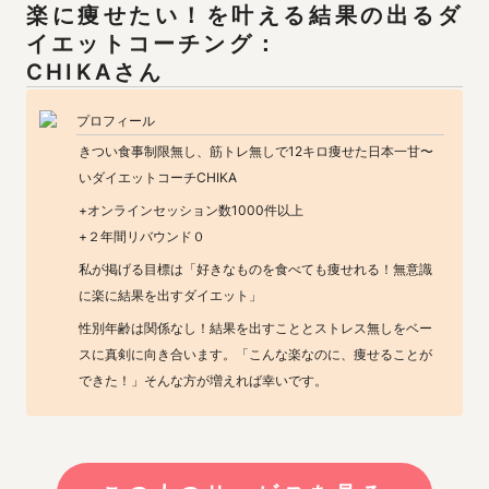
楽に痩せたい！を叶える結果の出るダ
イエットコーチング：

CHIKAさん
プロフィール
きつい食事制限無し、筋トレ無しで12キロ痩せた日本一甘〜
いダイエットコーチCHIKA
+オンラインセッション数1000件以上

+２年間リバウンド０
私が掲げる目標は「好きなものを食べても痩せれる！無意識
に楽に結果を出すダイエット」
性別年齢は関係なし！結果を出すこととストレス無しをベー
スに真剣に向き合います。「こんな楽なのに、痩せることが
できた！」そんな方が増えれば幸いです。