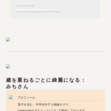
エット。：

Wellness & Partners ユウジ
みち
さん
プロフィール
双子を含む、中学生年子３姉妹のママ。

Instagramをダイエットについて発信しております。
