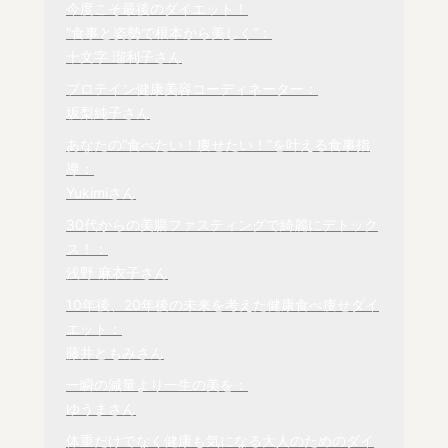
今度こそ最後のダイエット！

十文字 瑠利子
さん
プロテイン健康美容コーディネーター：

坂梨純子さん
あなたの“食べたい！痩せたい！”を叶える食事指
Yukimiさん
30代からの美腸ファスティングで綺麗にデトック
浅野 麻衣子
さん
10年後、20年後の未来を考えた健康食べ痩せダイ
藤井ともみ
さん
ゆうま
さん
体重だけでなく健康も気になる大人のためのダイ