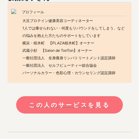
プロフィール
大豆プロテイン健康美容コーディネーター　

1人では痩せられない・何度もリバウンドをしてしまう、など
の悩みを抱えた方たちのサポートをしています

横浜・桜木町　【PLAZA桜木町】オーナー

武蔵小杉　【Salon de TonTon】オーナー

一般社団法人　全身痩身リンパトリートメント認定講師　

一般社団法人　セルフビューティー総合協会

パーソナルカラー・色彩心理・カウンセリング認定講師
この人のサービスを見る