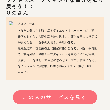
ラクやせスープでキレイな自分を取り
りの
さん
プロフィール
あなたの美しさを取り戻すダイエットサポーター。幼少期、
難病をわずらい入院生活を繰り返す。お薬と食事により症状
が良くなる。「食事の大切さ」を思い知る。

猛勉強の末、管理栄養士（国家資格）になる。病院・保育園
で実務を経験。産後スープダイエットを中心に-20kg達成。

現在、SNSを通し「大自然の恵みとスープで、健康になる」
をミッションに活動中。Instagramフォロワー数は、60,000
人以上。
この人のサービスを見る