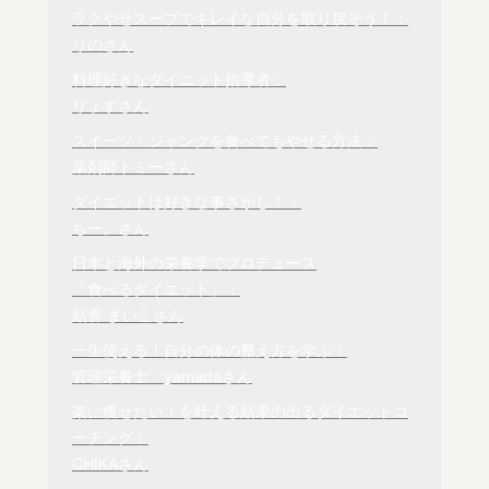
りの
さん
りょす
さん
薬剤師トミーさん
ちー。
さん
日本と海外の栄養学でプロデュース

結香 まいこ
さん
一生使える！自分の体の整え方を学ぶ：

管理栄養士　yamadaさん
楽に痩せたい！を叶える結果の出るダイエットコ
ーチング：

CHIKAさん