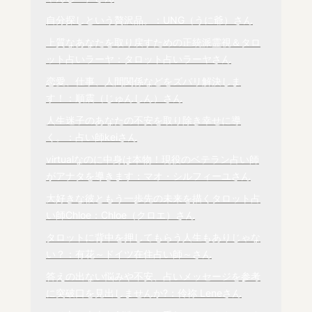
自分探しという贅沢品。：UNG（うに爺）さん
上質なあなたを取り戻すための正統派霊視＆タロ
ット占いラーヤ：タロット占いラーヤさん
恋愛、仕事、人間関係などをズバリ解決しま
す！：順震（じゅんしん）さん
人生迷子のあなたの不安を取り除き幸せに導
く。：占い師keiさん
virtualなのに中身は本物！現役のベテラン占い師
がアナタを導きます：マオ・シルフィーユさん
大好きな彼ともう一歩先の未来を描くタロット占
い師Chloe：Chloe（クロエ）さん
タロットに背中を押してもらう人生もありじゃな
い？：有花～ドイツ在住占い師～さん
答えの出ない悩みや不安、占いメッセージを参考
に突破口を見出しませんか?：伶祢 Leneさん