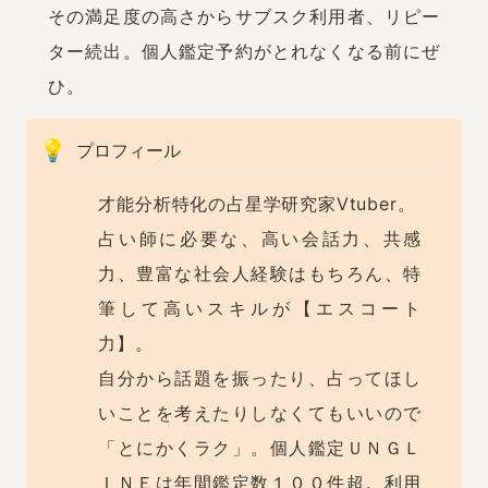
その満足度の高さからサブスク利用者、リピー
ター続出。個人鑑定予約がとれなくなる前にぜ
ひ。
💡
プロフィール
才能分析特化の占星学研究家Vtuber。

占い師に必要な、高い会話力、共感
力、豊富な社会人経験はもちろん、特
筆して高いスキルが【エスコート
力】。

自分から話題を振ったり、占ってほし
いことを考えたりしなくてもいいので
「とにかくラク」。個人鑑定ＵＮＧＬ
ＩＮＥは年間鑑定数１００件超。利用