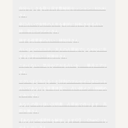
自分らしさを取り戻す数秘術セッション：kizuki
さん
辛口占いで女性の人生を劇的に好転させる占い
師：辛口コウメイさん
旅する複業家の占い：林知佳さん
占いは心のエステ。大人の占星術でしなやかに生
きるお手伝い：阿雅佐さん
こわくない、気分がアガる占いを。：華月エアリ
さん
エグいほど当たる！と評判のマルセイユタロット
占いであなたを幸運体質へ：占い師メグ（桐嶋め
ぐみ）さん
あなたの取り扱い説明書、占星術で作ります：高
田大雅さん
【あなたの感受性を解放します♡】：ChanC（ち
ゃんしー）さん