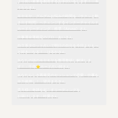
より良い未来を創造するお手伝いをします！：☆
うららさん
モヤモヤ、グルグルお悩みの時間を《サクッと動
き出す時間》へチェンジするインナーチャイルド
カードリーディング：梓早《Azusa》さん
仕事運金運鑑定のプロ：あいさん
自立系タロット占いで明日の自分を今日よりもっ
と好きになる！：はるかさん
あなたの頭のモヤモヤを整理整頓し解決しま
す！：千尋⭐️カード占い師さん
あなたらしさ再発見のセッションで恋愛・仕事を
全力後押し！：望月まろさん
貴方様に奇跡を起こすリーディングを

お届けします：叶愛さん