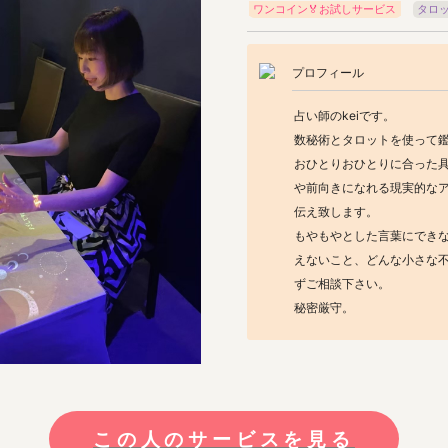
ワンコイン🏅お試しサービス
タロ
プロフィール
占い師のkeiです。

数秘術とタロットを使って鑑
おひとりおひとりに合った
や前向きになれる現実的な
伝え致します。

もやもやとした言葉にでき
えないこと、どんな小さな
ずご相談下さい。

秘密厳守。
この人のサービスを見る