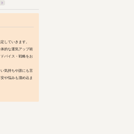
ット
定していきます。

具体的な運気アップ術
アドバイス・戦略をお
ない気持ちや誰にも言
不安や悩みも溜め込ま