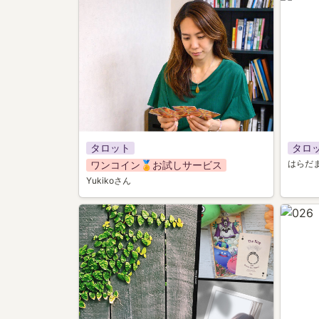
タロット
タロ
はらだ
ワンコイン🏅お試しサービス
Yukikoさん
016
026