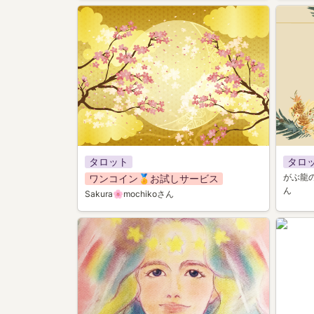
034
003
タロット
タロ
がぶ龍の
ワンコイン🏅お試しサービス
ん
Sakura🌸mochikoさん
022
036