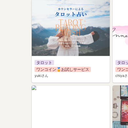
013
028
タロット
タロ
ワンコイン🏅お試しサービス
ワン
yukiさん
chiya
031
004