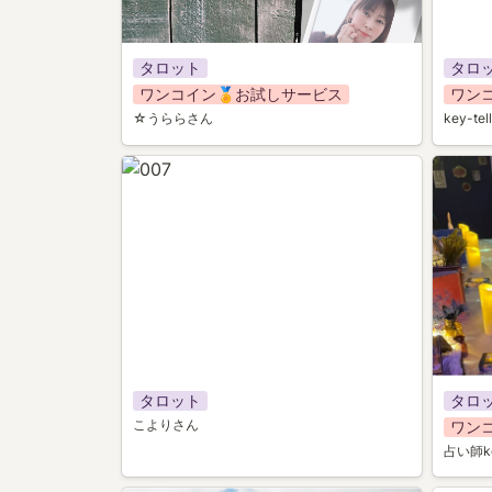
タロット
タロ
ワンコイン🏅お試しサービス
ワン
☆うららさん
key-te
007
017
タロット
タロ
こよりさん
ワン
占い師k