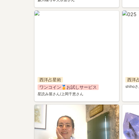
015
025
西洋占星術
西洋
shiho
ワンコイン🏅お試しサービス
星読み屋さん/上岡千恵さん
041
042