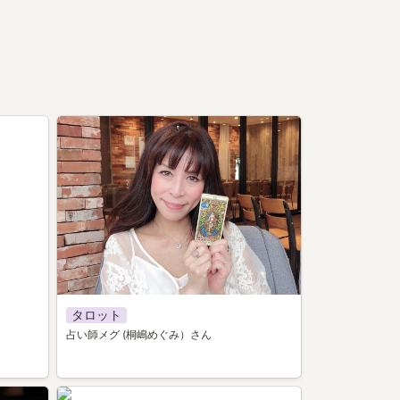
048
タロット
占い師メグ (桐嶋めぐみ）さん
006