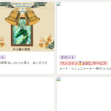
023
ット
タロット
部屋 by ぷかぷか星人　あいすけさ
ワンコイン🏅お試しサービス
カード・コミュニケーター 瑚子(ココ)
019