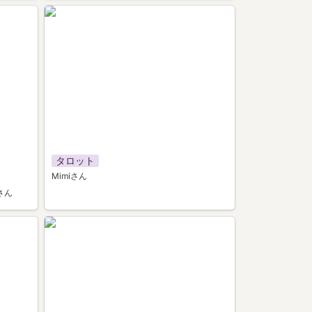
002
タロット
Mimiさん
さん
005