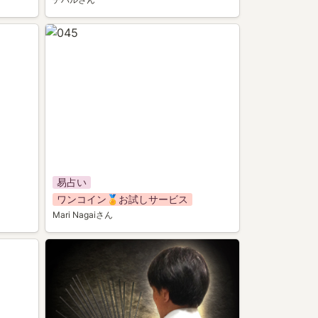
045
易占い
ワンコイン🏅お試しサービス
Mari Nagaiさん
040