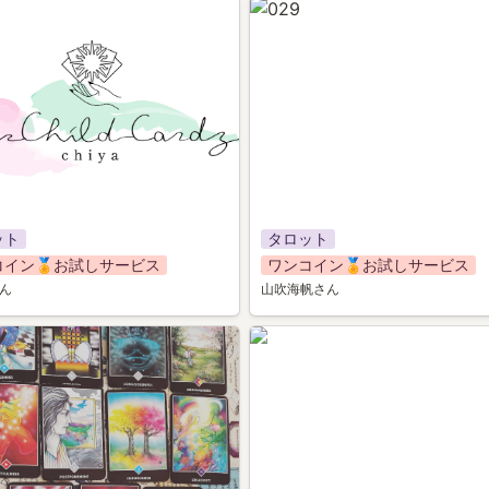
029
ット
タロット
コイン🏅お試しサービス
ワンコイン🏅お試しサービス
さん
山吹海帆さん
032