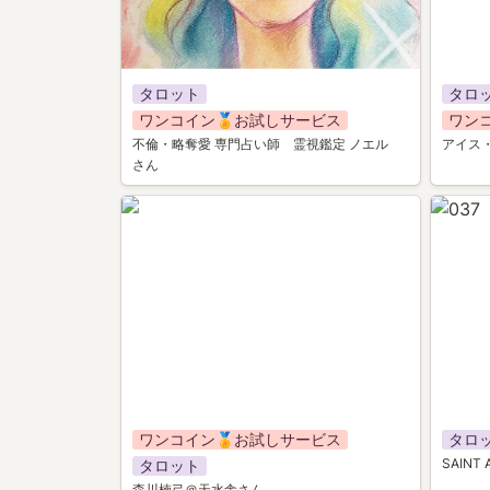
タロット
タロ
ワンコイン🏅お試しサービス
ワン
不倫・略奪愛 専門占い師　霊視鑑定 ノエル
アイス
さん
035
037
ワンコイン🏅お試しサービス
タロ
SAINT
タロット
森川楠弓＠天水舎さん