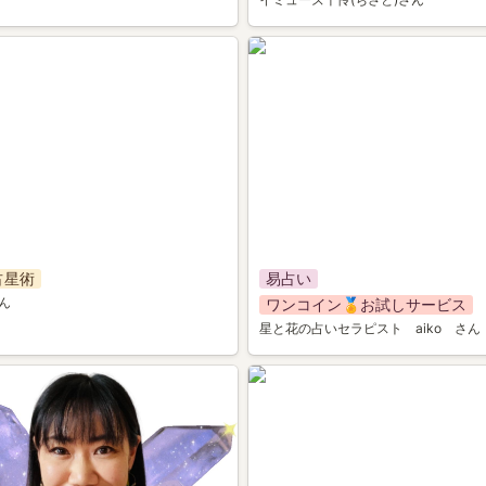
039
占星術
易占い
さん
ワンコイン🏅お試しサービス
星と花の占いセラピスト　aiko　さん
043