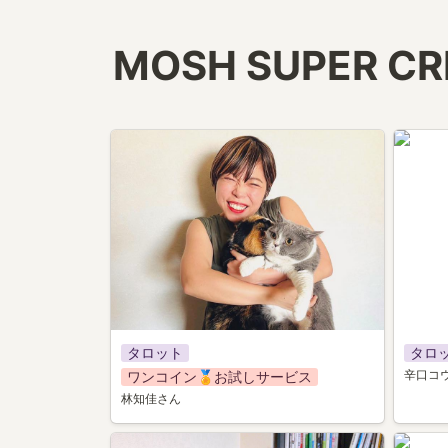
MOSH SUPER C
024
053
タロット
タロ
辛口コ
ワンコイン🏅お試しサービス
林知佳さん
049
020