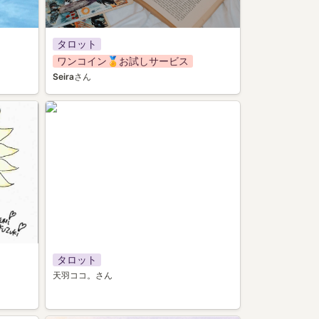
タロット
ワンコイン🏅お試しサービス
Seira
さん
052
タロット
天羽ココ。さん