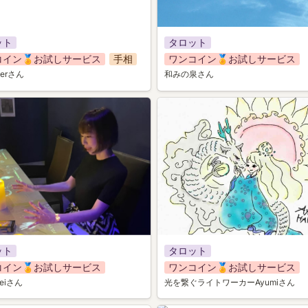
ット
タロット
コイン🏅お試しサービス
手相
ワンコイン🏅お試しサービス
llerさん
和みの泉さん
051
ット
タロット
コイン🏅お試しサービス
ワンコイン🏅お試しサービス
eiさん
光を繋ぐライトワーカーAyumiさん