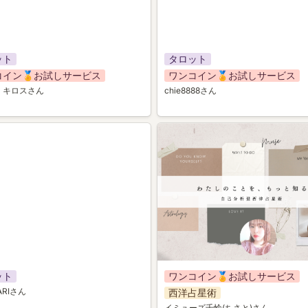
ット
タロット
コイン🏅お試しサービス
ワンコイン🏅お試しサービス
・キロスさん
chie8888さん
044
ット
ワンコイン🏅お試しサービス
 ARIさん
西洋占星術
イミューズ千怜(ちさと)さん