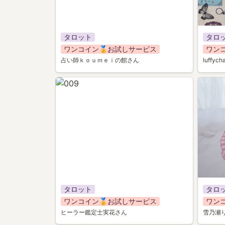
タロット
タロ
ワンコイン🏅お試しサービス
ワン
占い師ｋｏｕｍｅｉの館さん
luffyc
009
018
タロット
タロ
ワンコイン🏅お試しサービス
ワン
ヒーラー鑑定士実花さん
雪乃瀬