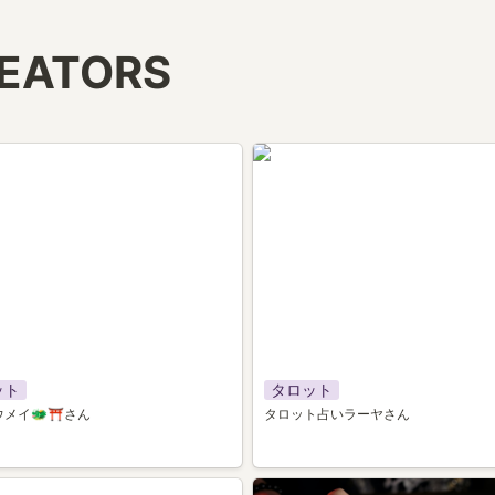
REATORS
014
ット
タロット
ウメイ🐲⛩さん
タロット占いラーヤさん
050