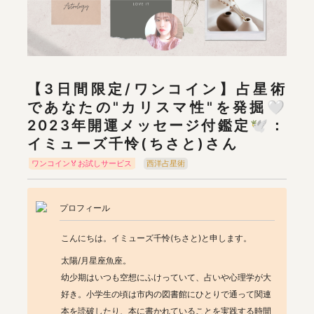
【3日間限定/ワンコイン】占星術
であなたの"カリスマ性"を発掘🤍
2023年開運メッセージ付鑑定🕊：

イミューズ千怜(ちさと)さん
ワンコイン🏅お試しサービス
西洋占星術
プロフィール
こんにちは。イミューズ千怜(ちさと)と申します。
太陽/月星座魚座。

幼少期はいつも空想にふけっていて、占いや心理学が大
好き。小学生の頃は市内の図書館にひとりで通って関連
本を読破したり、本に書かれていることを実践する時間