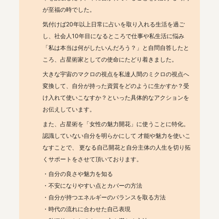
が至福の時でした。
気付けば20年以上日常に占いを取り入れる生活を過ご
し、社会人10年目になるところで仕事や私生活に悩み
「私は本当は何がしたいんだろう？」と自問自答したと
ころ、占星術家としての使命にたどり着きました。
大きな宇宙のマクロの視点を私達人間のミクロの視点へ
変換して、自分が持った資質をどのように生かすか？受
け入れて使いこなすか？といった具体的なアクションを
お伝えしています。
また、占星術を「女性の魅力開花」に使うことに特化。
認識していない自分を明らかにして 才能や魅力を使いこ
なすことで、 更なる自己開花と自分主体の人生を切り拓
くサポートをさせて頂いております。
・自分の良さや魅力を知る

・不安になりやすい点とカバーの方法

・自分が持つエネルギーのバランスを取る方法

・時代の流れに合わせた自己表現
